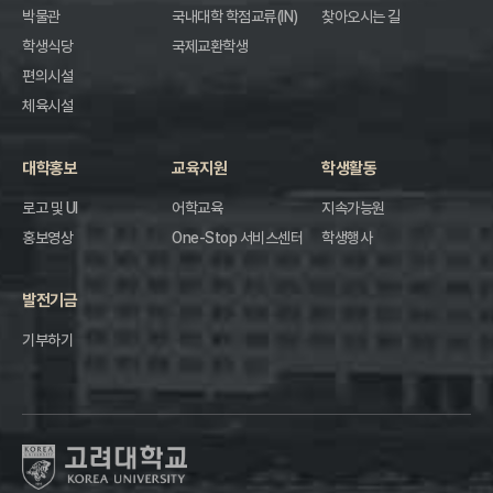
박물관
국내대학 학점교류(IN)
찾아오시는 길
학생식당
국제교환학생
편의시설
체육시설
대학홍보
교육지원
학생활동
로고 및 UI
어학교육
지속가능원
홍보영상
One-Stop 서비스센터
학생행사
발전기금
기부하기