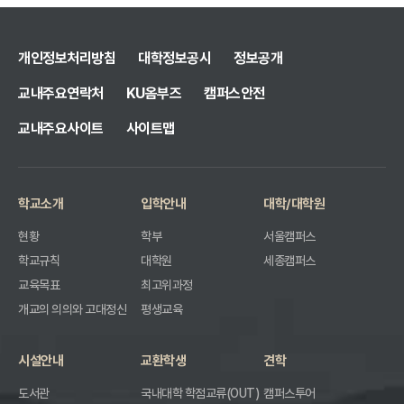
10
개인정보처리방침
대학정보공시
정보공개
교내주요연락처
KU옴부즈
캠퍼스안전
교내주요사이트
사이트맵
학교소개
입학안내
대학/대학원
현황
학부
서울캠퍼스
학교규칙
대학원
세종캠퍼스
교육목표
최고위과정
개교의 의의와 고대정신
평생교육
시설안내
교환학생
견학
도서관
국내대학 학점교류(OUT)
캠퍼스투어