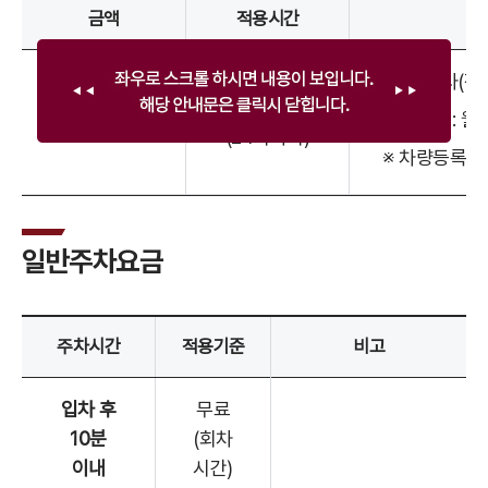
금액
적용시간
석/박사(정
당일
학부생: 월 
5,000원
(24시까지)
※ 차량등록증 
일반주차요금
주차시간
적용기준
비고
입차 후
무료
10분
(회차
이내
시간)