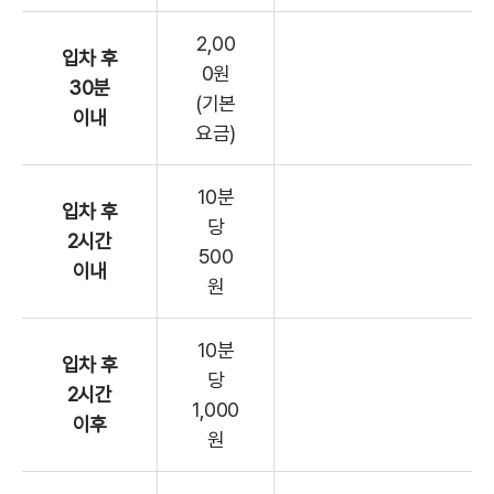
2,00
입차 후
0원
30분
(기본
이내
요금)
10분
입차 후
당
2시간
500
이내
원
10분
입차 후
당
2시간
1,000
이후
원