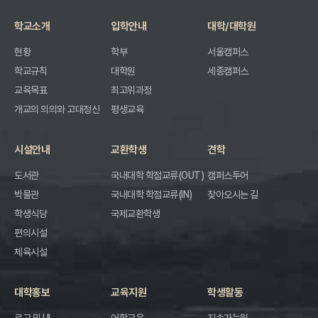
학교소개
입학안내
대학/대학원
현황
학부
서울캠퍼스
학교규칙
대학원
세종캠퍼스
교육목표
최고위과정
개교의 의의와 고대정신
평생교육
시설안내
교환학생
견학
도서관
국내대학 학점교류(OUT)
캠퍼스투어
박물관
국내대학 학점교류(IN)
찾아오시는 길
학생식당
국제교환학생
편의시설
체육시설
대학홍보
교육지원
학생활동