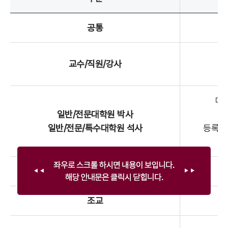
공통
교수/직원/강사
(
매 
일반/전문대학원 박사
일반/전문/특수대학원 석사
등록금
(
연구원
조교