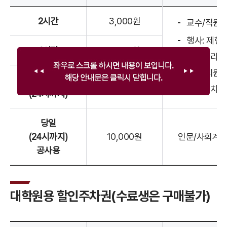
2시간
3,000원
교수/직원/
행사: 제한
4시간
4,000원
주차관리소
(경영지원팀
당일
5,000원
양식위치: 
(24시까지)
당일
(24시까지)
10,000원
인문/사회계, 
공사용
대학원용 할인주차권(수료생은 구매불가)