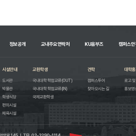
정보공개
교내주요연락처
KU옴부즈
캠퍼스안
시설안내
교환학생
견학
대학홍
도서관
국내대학 학점교류(OUT)
캠퍼스투어
로고 및 
박물관
국내대학 학점교류(IN)
찾아오시는 길
홍보영
학생식당
국제교환학생
편의시설
체육시설
안암로 145
ㅣ
TEL 02-3290-1114