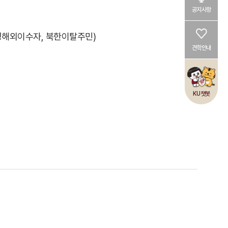
공지사항
정해외이수자, 북한이탈주민)
견학안내
KU챗봇