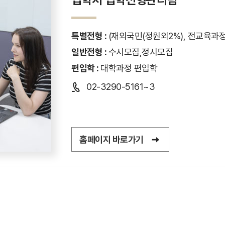
특별전형 :
(재외국민(정원외2%), 전교육과
일반전형 :
수시모집,정시모집
편입학 :
대학과정 편입학
02-3290-5161~3
홈페이지 바로가기