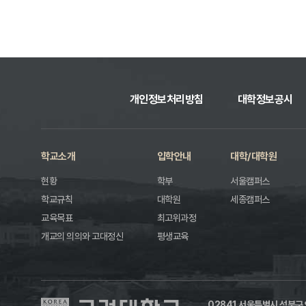
개인정보처리방침
대학정보공시
학교소개
입학안내
대학/대학원
현황
학부
서울캠퍼스
학교규칙
대학원
세종캠퍼스
교육목표
최고위과정
개교의 의의와 고대정신
평생교육
02841 서울특별시 성북구 