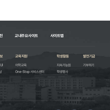
전
교내주요사이트
사이트맵
보
교육지원
학생활동
발전기금
UI
어학교육
지속가능원
기부하기
상
One-Stop 서비스센터
학생행사