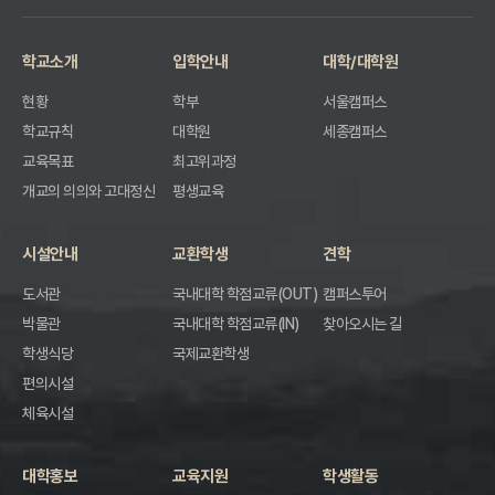
학교소개
입학안내
대학/대학원
현황
학부
서울캠퍼스
학교규칙
대학원
세종캠퍼스
교육목표
최고위과정
개교의 의의와 고대정신
평생교육
시설안내
교환학생
견학
도서관
국내대학 학점교류(OUT)
캠퍼스투어
박물관
국내대학 학점교류(IN)
찾아오시는 길
학생식당
국제교환학생
편의시설
체육시설
대학홍보
교육지원
학생활동