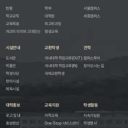
현황
학부
서울캠퍼스
학교규칙
대학원
세종캠퍼스
교육목표
최고위과정
개교의 의의와 고대정신
평생교육
시설안내
교환학생
견학
도서관
국내대학 학점교류(OUT)
캠퍼스투어
박물관
국내대학 학점교류(IN)
찾아오시는 길
학생식당
국제교환학생
편의시설
체육시설
대학홍보
교육지원
학생활동
로고 및 UI
어학교육
지속가능원
홍보영상
One-Stop 서비스센터
학생행사