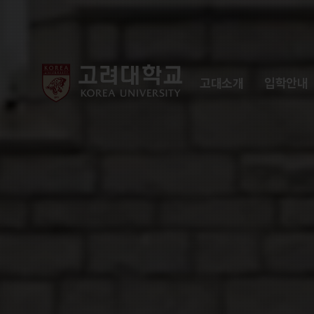
������б� ���
고대소개
입학안내