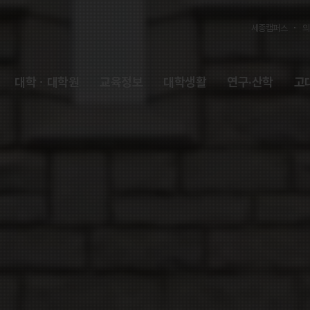
세종캠퍼스
의
대학ㆍ대학원
교육정보
대학생활
연구·산학
고